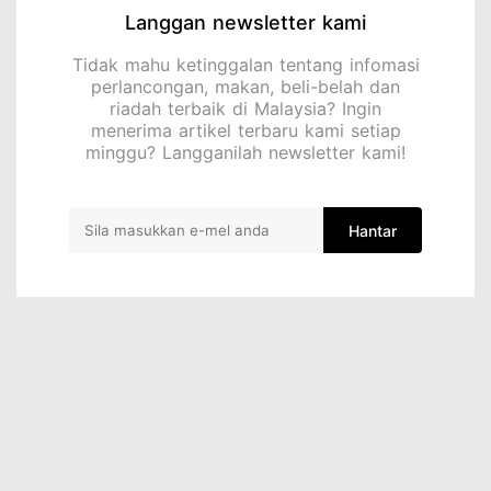
Langgan newsletter kami
Tidak mahu ketinggalan tentang infomasi
perlancongan, makan, beli-belah dan
riadah terbaik di Malaysia? Ingin
menerima artikel terbaru kami setiap
minggu? Langganilah newsletter kami!
Hantar