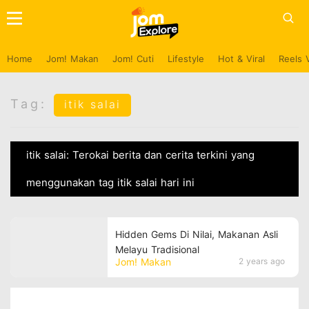
Home
Jom! Makan
Jom! Cuti
Lifestyle
Hot & Viral
Reels 
Tag:
itik salai
itik salai: Terokai berita dan cerita terkini yang
menggunakan tag itik salai hari ini
Hidden Gems Di Nilai, Makanan Asli
Melayu Tradisional
Jom! Makan
2 years ago