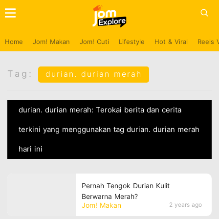
Home
Jom! Makan
Jom! Cuti
Lifestyle
Hot & Viral
Reels 
Tag:
durian. durian merah
durian. durian merah: Terokai berita dan cerita
terkini yang menggunakan tag durian. durian merah
hari ini
Pernah Tengok Durian Kulit
Berwarna Merah?
Jom! Makan
2 years ago