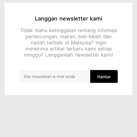
Langgan newsletter kami
Tidak mahu ketinggalan tentang infomasi
perlancongan, makan, beli-belah dan
riadah terbaik di Malaysia? Ingin
menerima artikel terbaru kami setiap
minggu? Langganilah newsletter kami!
Hantar