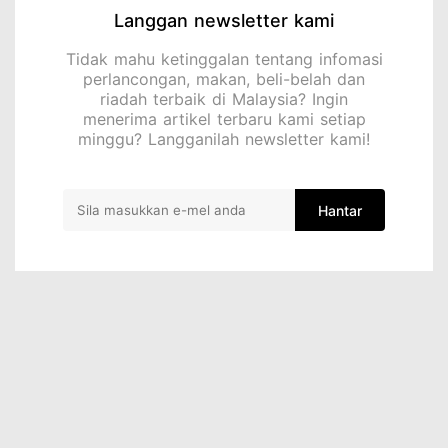
Langgan newsletter kami
Tidak mahu ketinggalan tentang infomasi
perlancongan, makan, beli-belah dan
riadah terbaik di Malaysia? Ingin
menerima artikel terbaru kami setiap
minggu? Langganilah newsletter kami!
Hantar