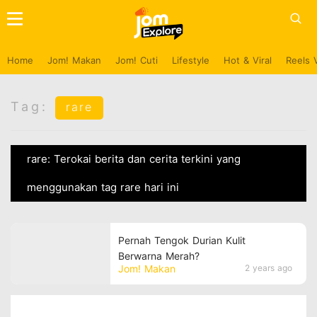
Home
Jom! Makan
Jom! Cuti
Lifestyle
Hot & Viral
Reels 
Tag:
rare
rare: Terokai berita dan cerita terkini yang
menggunakan tag rare hari ini
Pernah Tengok Durian Kulit
Berwarna Merah?
Jom! Makan
2 years ago