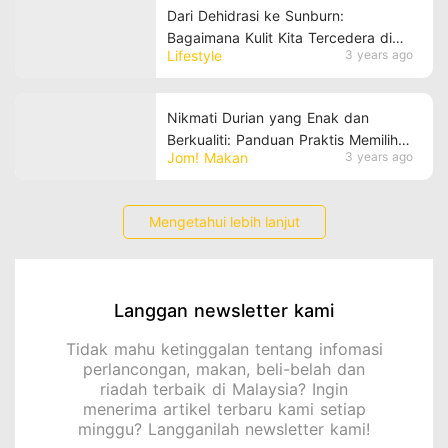
Dari Dehidrasi ke Sunburn:
Bagaimana Kulit Kita Tercedera di
Lifestyle
3 years ago
Bawah Cuaca Panas Malaysia?
Nikmati Durian yang Enak dan
Berkualiti: Panduan Praktis Memilih
Jom! Makan
3 years ago
Durian yang TERBAIK
Mengetahui lebih lanjut
Langgan newsletter kami
Tidak mahu ketinggalan tentang infomasi
perlancongan, makan, beli-belah dan
riadah terbaik di Malaysia? Ingin
menerima artikel terbaru kami setiap
minggu? Langganilah newsletter kami!