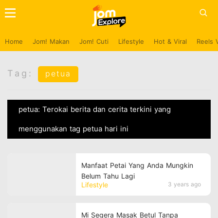
Home
Jom! Makan
Jom! Cuti
Lifestyle
Hot & Viral
Reels 
Tag:
petua
petua: Terokai berita dan cerita terkini yang
menggunakan tag petua hari ini
Manfaat Petai Yang Anda Mungkin
Belum Tahu Lagi
Lifestyle
3 years ago
Mi Segera Masak Betul Tanpa