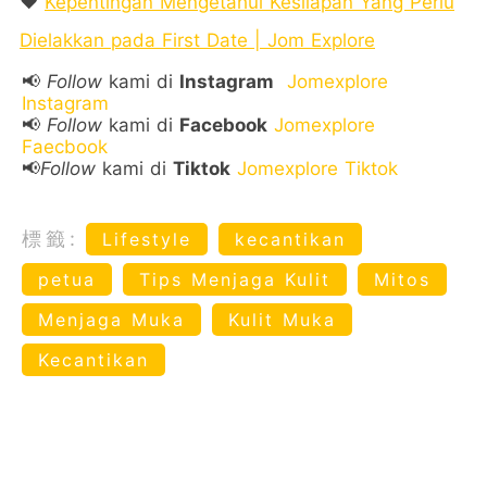
❤️
Kepentingan Mengetahui Kesilapan Yang Perlu
Dielakkan pada First Date | Jom Explore
📢
Follow
kami di
Instagram
Jomexplore
Instagram
📢
Follow
kami di
Facebook
Jomexplore
Faecbook
📢
Follow
kami di
Tiktok
Jomexplore Tiktok
標籤:
Lifestyle
kecantikan
petua
Tips Menjaga Kulit
Mitos
Menjaga Muka
Kulit Muka
Kecantikan