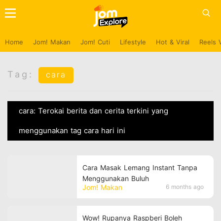
Home
Jom! Makan
Jom! Cuti
Lifestyle
Hot & Viral
Reels 
Tag:
cara
cara: Terokai berita dan cerita terkini yang
menggunakan tag cara hari ini
Cara Masak Lemang Instant Tanpa
Menggunakan Buluh
Jom! Makan
6 months ago
Wow! Rupanya Raspberi Boleh