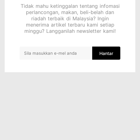
Tidak mahu ketinggalan tentang infomasi
perlancongan, makan, beli-belah dan
riadah terbaik di Malaysia? Ingin
menerima artikel terbaru kami setiap
minggu? Langganilah newsletter kami!
Hantar