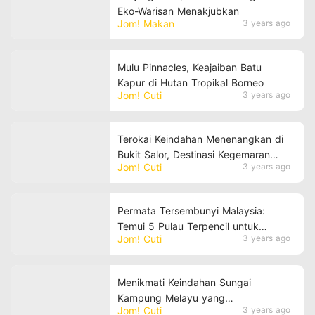
Eko-Warisan Menakjubkan
Jom! Makan
3 years ago
Mulu Pinnacles, Keajaiban Batu
Kapur di Hutan Tropikal Borneo
Jom! Cuti
3 years ago
Terokai Keindahan Menenangkan di
Bukit Salor, Destinasi Kegemaran
Jom! Cuti
3 years ago
Pendaki di Kelantan
Permata Tersembunyi Malaysia:
Temui 5 Pulau Terpencil untuk
Jom! Cuti
3 years ago
Pengalaman Getaway yang
Sempurna
Menikmati Keindahan Sungai
Kampung Melayu yang
Jom! Cuti
3 years ago
Menenangkan seperti di Sungai