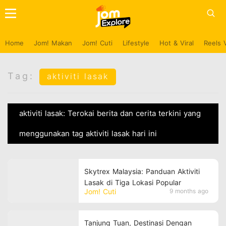
Home
Jom! Makan
Jom! Cuti
Lifestyle
Hot & Viral
Reels 
Tag:
aktiviti lasak
aktiviti lasak: Terokai berita dan cerita terkini yang
menggunakan tag aktiviti lasak hari ini
Skytrex Malaysia: Panduan Aktiviti
Lasak di Tiga Lokasi Popular
Jom! Cuti
9 months ago
Tanjung Tuan, Destinasi Dengan