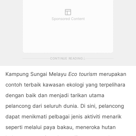
Sponsored Content
CONTINUE READING
Kampung Sungai Melayu
Eco tourism
merupakan
contoh terbaik kawasan ekologi yang terpelihara
dengan baik dan menjadi tarikan utama
pelancong dari seluruh dunia. Di sini, pelancong
dapat menikmati pelbagai jenis aktiviti menarik
seperti melalui paya bakau, meneroka hutan