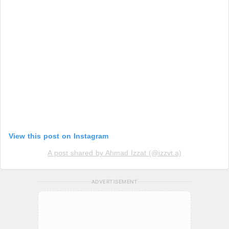
View this post on Instagram
A post shared by Ahmad Izzat (@izzvt.a)
ADVERTISEMENT