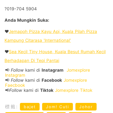
?019-704 5904
Anda Mungkin Suka:
❤️
Jemapoh Pizza Kayu Api, Kuala Pilah Pizza
Kampung Citarasa 'International'
❤️
Sea Kecil Tiny House, Kuala Besut Rumah Kecil
Berhadapan Di Tepi Pantai
📢
Follow
kami di
Instagram
Jomexplore
Instagram
📢
Follow
kami di
Facebook
Jomexplore
Faecbook
📢
Follow
kami di
Tiktok
Jomexplore Tiktok
標籤:
bajet
Jom! Cuti
Johor