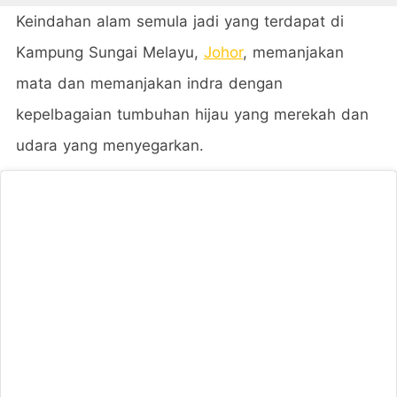
Keindahan alam semula jadi yang terdapat di
Kampung Sungai Melayu,
Johor
, memanjakan
mata dan memanjakan indra dengan
kepelbagaian tumbuhan hijau yang merekah dan
udara yang menyegarkan.