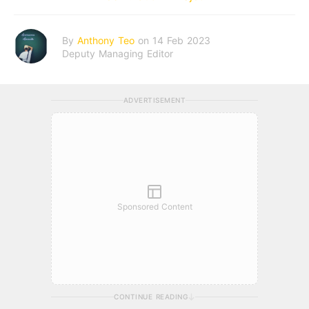
By
Anthony Teo
on 14 Feb 2023
Deputy Managing Editor
ADVERTISEMENT
Sponsored Content
CONTINUE READING