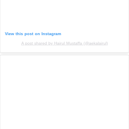
View this post on Instagram
A post shared by Hairul Mustaffa (@aekalairul)