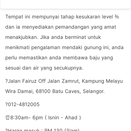
Tempat ini mempunyai tahap kesukaran level ⅗
dan ia menyediakan pemandangan yang amat
menakjubkan. Jika anda berminat untuk
menikmati pengalaman mendaki gunung ini, anda
perlu memastikan anda membawa baju yang
sesuai dan air yang secukupnya.
?Jalan Fairuz Off Jalan Zamrut, Kampung Melayu
Wira Damai, 68100 Batu Caves, Selangor.
?012-4812005
⏰8:30am- 6pm ( Isnin - Ahad )
?Harga masuk : RM 130 (3jam)