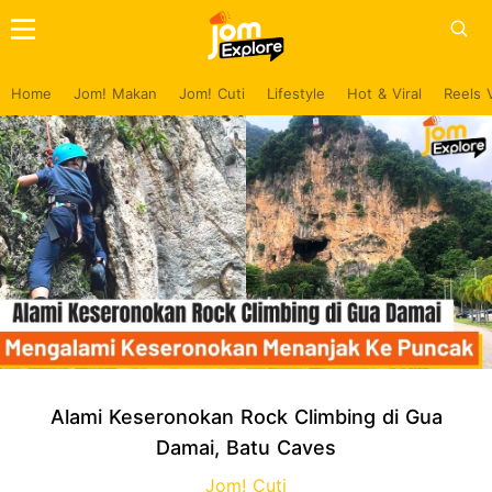
Home
Jom! Makan
Jom! Cuti
Lifestyle
Hot & Viral
Reels 
Alami Keseronokan Rock Climbing di Gua
Damai, Batu Caves
Jom! Cuti