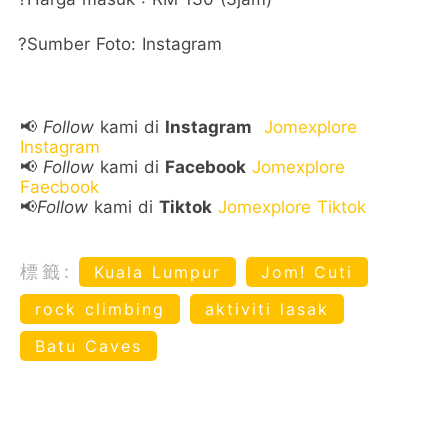
?Sumber Foto: Instagram
📢
Follow
kami di
Instagram
Jomexplore
Instagram
📢
Follow
kami di
Facebook
Jomexplore
Faecbook
📢
Follow
kami di
Tiktok
Jomexplore Tiktok
標籤:
Kuala Lumpur
Jom! Cuti
rock climbing
aktiviti lasak
Batu Caves