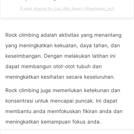
A post shared by Lau Wei Kwan (@weikwan_art)
Rock
climbing
ad
al
ah
a
kt
iv
itas
y
ang
men
ant
ang
y
ang
men
ing
kat
kan
ke
ku
atan
,
day
a
t
ahan
,
dan
k
ese
imb
angan
.
Den
gan
mel
ak
uk
an
lat
ih
an
in
i
d
ap
at
mem
bang
un
ot
ot
-
ot
ot
tub
uh
dan
men
ing
kat
kan
k
esihatan secara keseluruhan.
Rock climbing juga memerlukan ketekunan dan
konsentrasi untuk mencapai puncak. Ini dapat
membantu anda memfokuskan fikiran anda dan
meningkatkan kemampuan fokus anda.