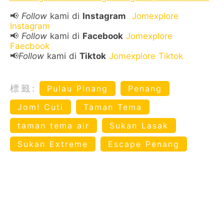
📢
Follow
kami di
Instagram
Jomexplore
Instagram
📢
Follow
kami di
Facebook
Jomexplore
Faecbook
📢
Follow
kami di
Tiktok
Jomexplore Tiktok
標籤:
Pulau Pinang
Penang
Jom! Cuti
Taman Tema
taman tema air
Sukan Lasak
Sukan Extreme
Escape Penang