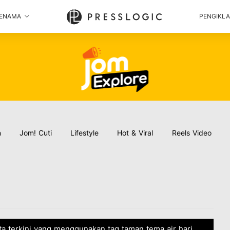
ENAMA
PENGIKL
n
Jom! Cuti
Lifestyle
Hot & Viral
Reels Video
ita terkini yang menggunakan tag taman tema air hari