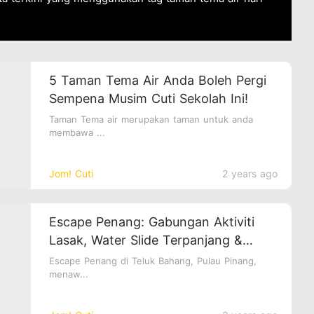
5 Taman Tema Air Anda Boleh Pergi
Sempena Musim Cuti Sekolah Ini!
Taman Tema air merupakan taman untuk anda
membawa ...
Jom! Cuti
2 years ago
Escape Penang: Gabungan Aktiviti
Lasak, Water Slide Terpanjang &
Camping Menyeronokkan
Escape Penang di Teluk Bahang, Pulau Pinang,
menaw...