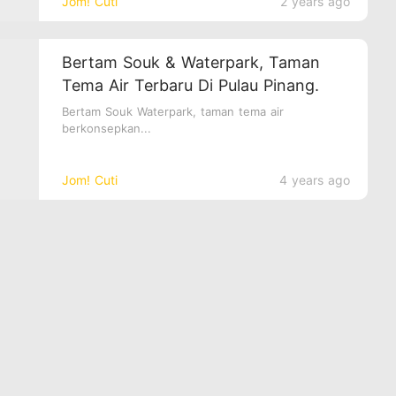
Jom! Cuti
2 years ago
Bertam Souk & Waterpark, Taman
Tema Air Terbaru Di Pulau Pinang.
Bertam Souk Waterpark, taman tema air
berkonsepkan...
Jom! Cuti
4 years ago