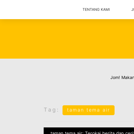
TENTANG KAMI
J
Jom! Maka
Tag:
taman tema air
taman tema air: Terokai berita dan cer