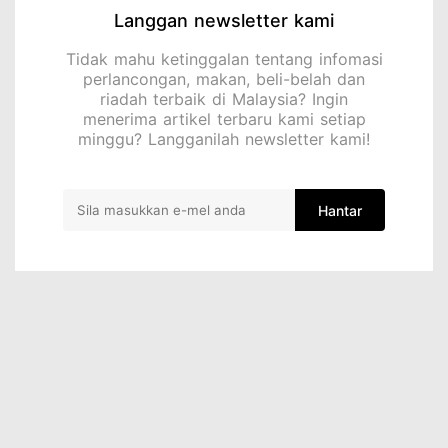
Langgan newsletter kami
Tidak mahu ketinggalan tentang infomasi
perlancongan, makan, beli-belah dan
riadah terbaik di Malaysia? Ingin
menerima artikel terbaru kami setiap
minggu? Langganilah newsletter kami!
Hantar