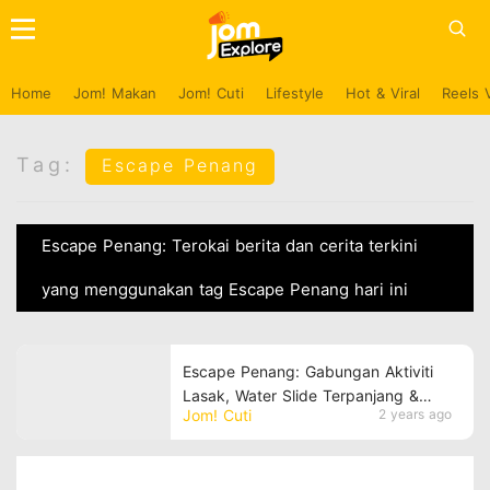
Home
Jom! Makan
Jom! Cuti
Lifestyle
Hot & Viral
Reels 
Tag:
Escape Penang
Escape Penang: Terokai berita dan cerita terkini
yang menggunakan tag Escape Penang hari ini
Escape Penang: Gabungan Aktiviti
Lasak, Water Slide Terpanjang &
Jom! Cuti
2 years ago
Camping Menyeronokkan