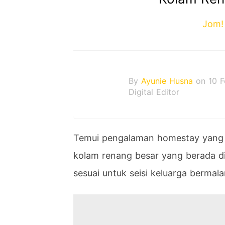
Jom!
By
Ayunie Husna
on 10 
Digital Editor
Tem
ui
p
eng
al
aman
hom
est
ay
y
ang
k
ol
am
ren
ang
bes
ar
y
ang
ber
ada
d
sesuai untuk seisi keluarga bermala