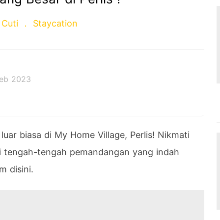
 Cuti
Staycation
Feb 2023
l
u
ar
bias
a
di
My
Home
Village
,
Perl
is
!
Nik
mat
i
i
t
eng
ah
-
ten
g
ah
p
em
and
angan
y
ang
ind
ah
m disini.