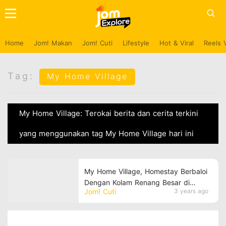
Home
Jom! Makan
Jom! Cuti
Lifestyle
Hot & Viral
Reels 
Tag:
My Home Village
My Home Village: Terokai berita dan cerita terkini
yang menggunakan tag My Home Village hari ini
My Home Village, Homestay Berbaloi
Dengan Kolam Renang Besar di
Jom! Cuti
3 years ago
Perlis !