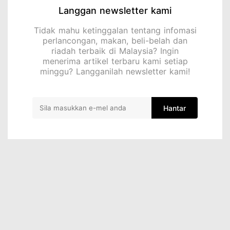
Langgan newsletter kami
Tidak mahu ketinggalan tentang infomasi
perlancongan, makan, beli-belah dan
riadah terbaik di Malaysia? Ingin
menerima artikel terbaru kami setiap
minggu? Langganilah newsletter kami!
Hantar