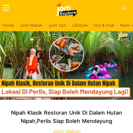
Home
Jom! Makan
Jom! Cuti
Lifestyle
Hot & Viral
Reels 
Nipah Klasik Restoran Unik Di Dalam Hutan
Nipah,Perlis Siap Boleh Mendayung
Jom! Makan