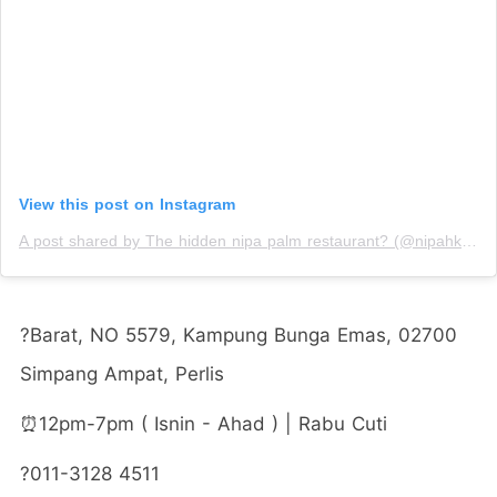
View this post on Instagram
A post shared by The hidden nipa palm restaurant? (@nipahklasik)
?Barat, NO 5579, Kampung Bunga Emas, 02700
Simpang Ampat, Perlis
⏰12pm-7pm ( Isnin - Ahad ) | Rabu Cuti
?011-3128 4511