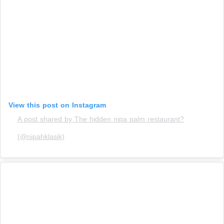
View this post on Instagram
A post shared by The hidden nipa palm restaurant?
(@nipahklasik)