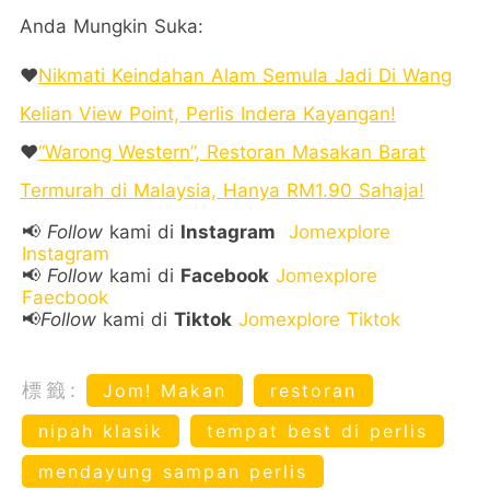
Anda Mungkin Suka:
❤️
Nikmati Keindahan Alam Semula Jadi Di Wang
Kelian View Point, Perlis Indera Kayangan!
❤️
“Warong Western”, Restoran Masakan Barat
Termurah di Malaysia, Hanya RM1.90 Sahaja!
📢
Follow
kami di
Instagram
Jomexplore
Instagram
📢
Follow
kami di
Facebook
Jomexplore
Faecbook
📢
Follow
kami di
Tiktok
Jomexplore Tiktok
標籤:
Jom! Makan
restoran
nipah klasik
tempat best di perlis
mendayung sampan perlis