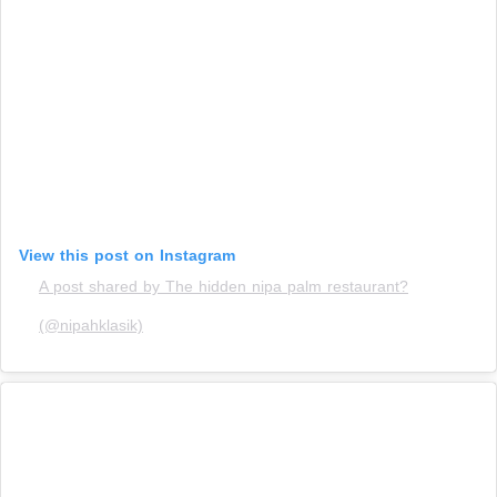
View this post on Instagram
A post shared by The hidden nipa palm restaurant?
(@nipahklasik)