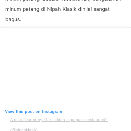
minum petang di Nipah Klasik dinilai sangat
bagus.
View this post on Instagram
A post shared by The hidden nipa palm restaurant?
(@nipahklasik)