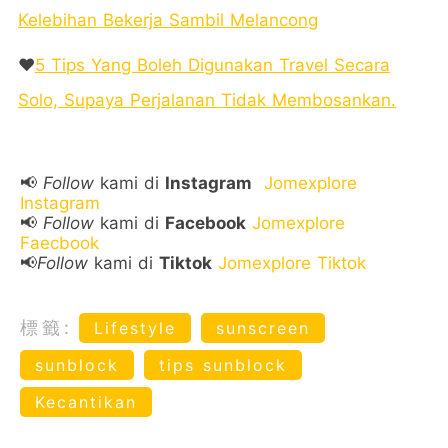
Kelebihan Bekerja Sambil Melancong
❤️
5 Tips Yang Boleh Digunakan Travel Secara
Solo, Supaya Perjalanan Tidak Membosankan.
📢
Follow
kami di
Instagram
Jomexplore
Instagram
📢
Follow
kami di
Facebook
Jomexplore
Faecbook
📢
Follow
kami di
Tiktok
Jomexplore Tiktok
標籤:
Lifestyle
sunscreen
sunblock
tips sunblock
Kecantikan