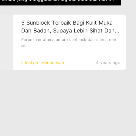
5 Sunblock Terbaik Bagi Kulit Muka
Dan Badan, Supaya Lebih Sihat Dan
Anjal
Perbezaan utama antara sunblock dan sunscreen
ial...
Lifestyle．Kecantikan
4 years ago