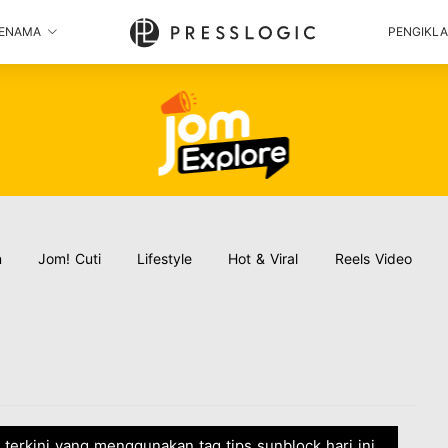
ENAMA
PENGIKL
n
Jom! Cuti
Lifestyle
Hot & Viral
Reels Video
a terkini yang menggunakan tag tips sunblock hari ini