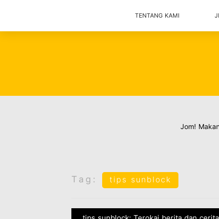
TENTANG KAMI
J
Jom! Maka
Tag:
tips sunblock
tips sunblock: Terokai berita dan cerit