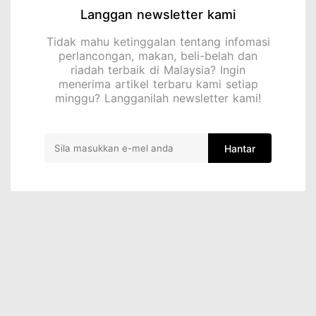
Langgan newsletter kami
Tidak mahu ketinggalan tentang infomasi
perlancongan, makan, beli-belah dan
riadah terbaik di Malaysia? Ingin
menerima artikel terbaru kami setiap
minggu? Langganilah newsletter kami!
Hantar