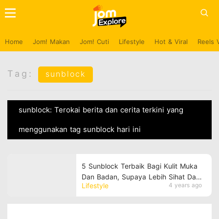
Home
Jom! Makan
Jom! Cuti
Lifestyle
Hot & Viral
Reels 
Tag:
sunblock
sunblock: Terokai berita dan cerita terkini yang
menggunakan tag sunblock hari ini
5 Sunblock Terbaik Bagi Kulit Muka
Dan Badan, Supaya Lebih Sihat Dan
Lifestyle
4 years ago
Anjal