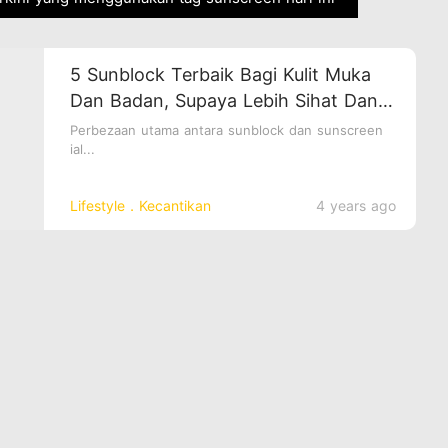
5 Sunblock Terbaik Bagi Kulit Muka
Dan Badan, Supaya Lebih Sihat Dan
Anjal
Perbezaan utama antara sunblock dan sunscreen
ial...
Lifestyle．Kecantikan
4 years ago