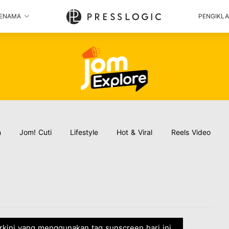
ENAMA
PENGIKL
n
Jom! Cuti
Lifestyle
Hot & Viral
Reels Video
erkini yang menggunakan tag sunscreen hari ini