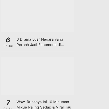
6
6 Drama Luar Negara yang
Pernah Jadi Fenomena di
07 Jul
Malaysia
7
Wow, Rupanya Ini 10 Minuman
Mixue Paling Sedap & Viral Tau
01 Jul