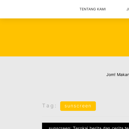
TENTANG KAMI
J
Jom! Maka
Tag:
sunscreen
sunscreen: Terokai berita dan cerita t