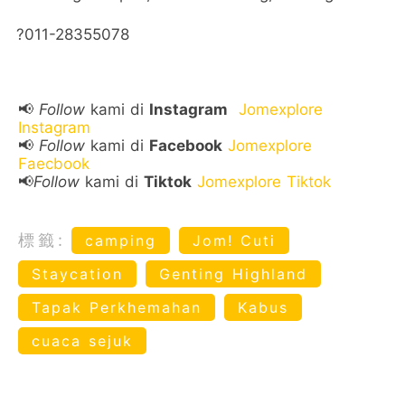
?011-28355078
📢
Follow
kami di
Instagram
Jomexplore
Instagram
📢
Follow
kami di
Facebook
Jomexplore
Faecbook
📢
Follow
kami di
Tiktok
Jomexplore Tiktok
標籤:
camping
Jom! Cuti
Staycation
Genting Highland
Tapak Perkhemahan
Kabus
cuaca sejuk