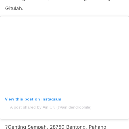
Gitulah.
View this post on Instagram
A post shared by Ain.CK (@ain.dendrophile)
?Genting Sempah, 28750 Bentong, Pahang