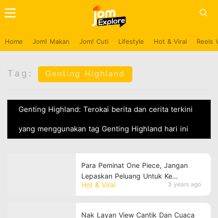
Home
Jom! Makan
Jom! Cuti
Lifestyle
Hot & Viral
Reels 
Tag:
Genting Highland
Genting Highland: Terokai berita dan cerita terkini
yang menggunakan tag Genting Highland hari ini
Para Peminat One Piece, Jangan
Lepaskan Peluang Untuk Ke
Hot & Viral
3 years ago
Pameran One Piece, The Great Era
Of Piracy Di Resorts World Genting!
Nak Layan View Cantik Dan Cuaca