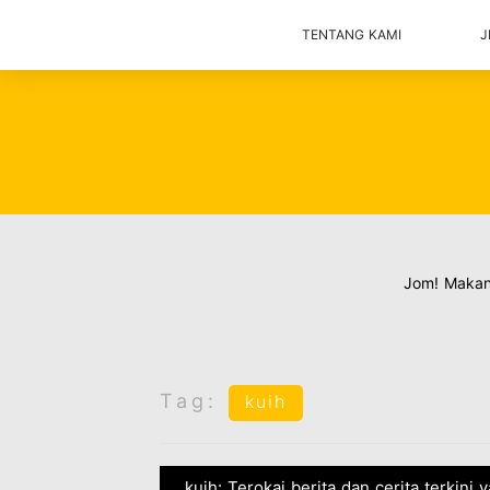
TENTANG KAMI
J
Jom! Maka
Tag:
kuih
kuih: Terokai berita dan cerita terkini