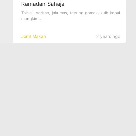
Ramadan Sahaja
Tok aji, serban, jala mas, tepung gomok, kuih kepal
mungkin ...
Jom! Makan
2 years ago