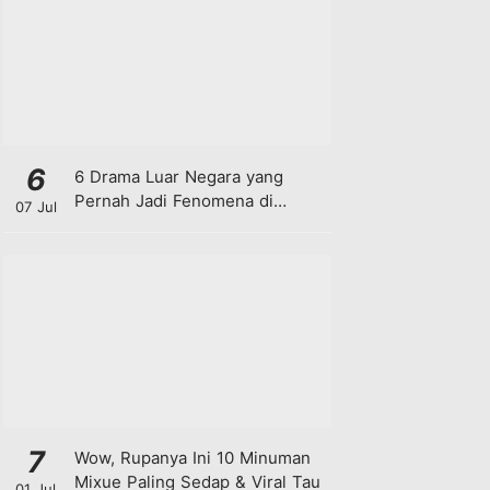
6
6 Drama Luar Negara yang
Pernah Jadi Fenomena di
07 Jul
Malaysia
7
Wow, Rupanya Ini 10 Minuman
Mixue Paling Sedap & Viral Tau
01 Jul