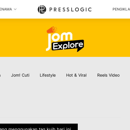
ENAMA
PENGIKL
n
Jom! Cuti
Lifestyle
Hot & Viral
Reels Video
 yang menggunakan tag kuih hari ini