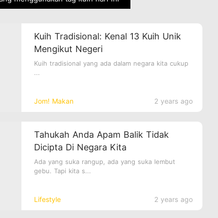
Kuih Tradisional: Kenal 13 Kuih Unik
Mengikut Negeri
Kuih tradisional yang ada dalam negara kita cukup
...
Jom! Makan
2 years ago
Tahukah Anda Apam Balik Tidak
Dicipta Di Negara Kita
Ada yang suka rangup, ada yang suka lembut
gebu. Tapi kita s...
Lifestyle
2 years ago