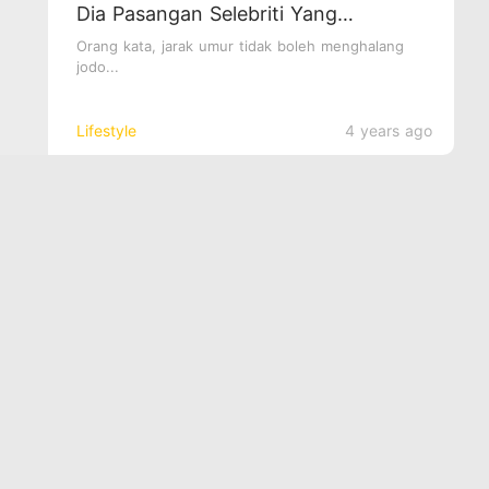
Dia Pasangan Selebriti Yang
Mempunyai Pasangan Berbeza Usia!
Orang kata, jarak umur tidak boleh menghalang
jodo...
Lifestyle
4 years ago