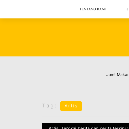
TENTANG KAMI
J
Jom! Maka
Tag:
Artis
Artis: Terokai berita dan cerita terkin