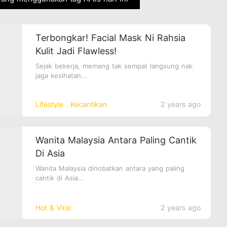
Terbongkar! Facial Mask Ni Rahsia
Kulit Jadi Flawless!
Sejak bekerja, memang tak sempat langsung nak
jaga kesihatan...
Lifestyle．Kecantikan
2 years ago
Wanita Malaysia Antara Paling Cantik
Di Asia
Wanita Malaysia dinobatkan antara yang paling
cantik di Asia...
Hot & Viral
2 years ago