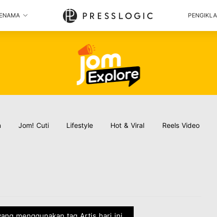
ENAMA
PENGIKL
n
Jom! Cuti
Lifestyle
Hot & Viral
Reels Video
i yang menggunakan tag Artis hari ini