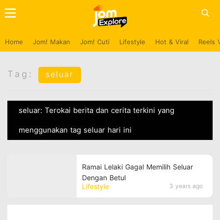
Home
Jom! Makan
Jom! Cuti
Lifestyle
Hot & Viral
Reels 
Tag:
seluar
seluar: Terokai berita dan cerita terkini yang
menggunakan tag seluar hari ini
Ramai Lelaki Gagal Memilih Seluar
Dengan Betul
Lifestyle
3 years ago