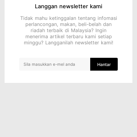
Langgan newsletter kami
Tidak mahu ketinggalan tentang infomasi
perlancongan, makan, beli-belah dan
riadah terbaik di Malaysia? Ingin
menerima artikel terbaru kami setiap
minggu? Langganilah newsletter kami!
Hantar