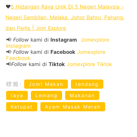
❤️
5 Hidangan Raya Unik Di 5 Negeri Malaysia -
Negeri Sembilan, Melaka, Johor Bahru, Pahang,
dan Perlis | Jom Explore
📢
Follow
kami di
Instagram
Jomexplore
Instagram
📢
Follow
kami di
Facebook
Jomexplore
Faecbook
📢
Follow
kami di
Tiktok
Jomexplore Tiktok
標籤:
Jom! Makan
rendang
raya
Lemang
Makanan
Ketupat
Ayam Masak Merah