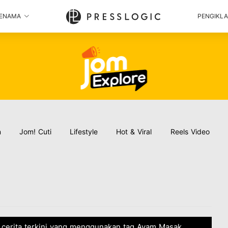
ENAMA
PENGIKL
n
Jom! Cuti
Lifestyle
Hot & Viral
Reels Video
 cerita terkini yang menggunakan tag Ayam Masak