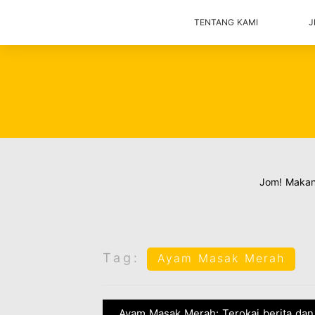
TENTANG KAMI
J
Jom! Maka
Tag:
Ayam Masak Merah
Ayam Masak Merah: Terokai berita dan