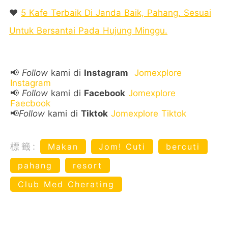
❤️
5 Kafe Terbaik Di Janda Baik, Pahang. Sesuai
Untuk Bersantai Pada Hujung Minggu.
📢
Follow
kami di
Instagram
Jomexplore
Instagram
📢
Follow
kami di
Facebook
Jomexplore
Faecbook
📢
Follow
kami di
Tiktok
Jomexplore Tiktok
標籤:
Makan
Jom! Cuti
bercuti
pahang
resort
Club Med Cherating