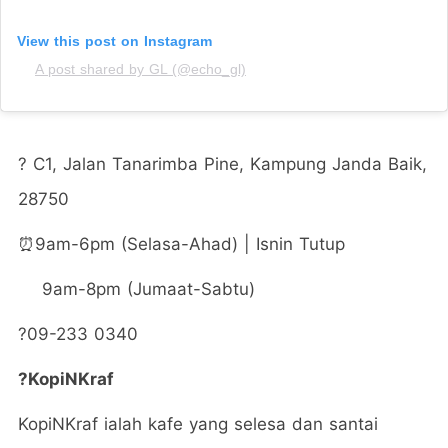
View this post on Instagram
A post shared by GL (@echo_gl)
?
C1, Jalan Tanarimba Pine, Kampung Janda Baik,
28750
⏰9am-6pm (Selasa-Ahad) | Isnin Tutup
9am-8pm (Jumaat-Sabtu)
?
09-233 0340
?KopiNKraf
KopiNKraf ialah kafe yang selesa dan santai