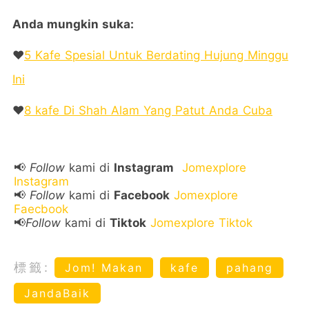
Anda mungkin suka:
❤️
5 Kafe Spesial Untuk Berdating Hujung Minggu
Ini
❤️
8 kafe Di Shah Alam Yang Patut Anda Cuba
📢
Follow
kami di
Instagram
Jomexplore
Instagram
📢
Follow
kami di
Facebook
Jomexplore
Faecbook
📢
Follow
kami di
Tiktok
Jomexplore Tiktok
標籤:
Jom! Makan
kafe
pahang
JandaBaik