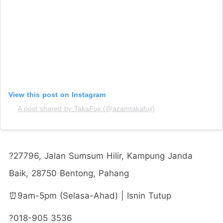
View this post on Instagram
A post shared by TakaFuji (@azamtakafuji)
?
27796, Jalan Sumsum Hilir, Kampung Janda
Baik, 28750 Bentong, Pahang
⏰9am-5pm (Selasa-Ahad) | Isnin Tutup
?
018-905 3536