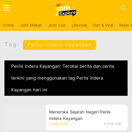
Home
Jom! Makan
Jom! Cuti
Lifestyle
Hot & Viral
Reels 
Tag:
Perlis Indera Kayangan
Perlis Indera Kayangan: Terokai berita dan cerita
terkini yang menggunakan tag Perlis Indera
Kayangan hari ini
Meneroka Sejarah Negeri Perlis
Indera Kayangan
Jom! Cuti
a year ago