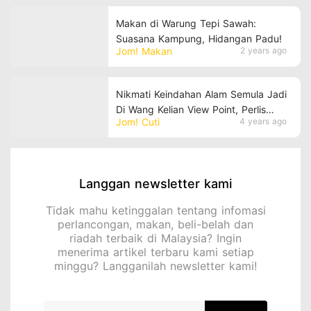
Makan di Warung Tepi Sawah:
Suasana Kampung, Hidangan Padu!
Jom! Makan
2 years ago
Nikmati Keindahan Alam Semula Jadi
Di Wang Kelian View Point, Perlis
Jom! Cuti
4 years ago
Indera Kayangan!
Langgan newsletter kami
Tidak mahu ketinggalan tentang infomasi
perlancongan, makan, beli-belah dan
riadah terbaik di Malaysia? Ingin
menerima artikel terbaru kami setiap
minggu? Langganilah newsletter kami!