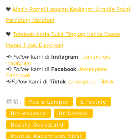
❤️
Masih Ramai Lakukan Kesilapan Apabila Pakai
Pelindung Matahari
❤️
Tahukah Anda Buka Tingkap Ketika Cuaca
Panas Tidak Disyorkan
📢
Follow
kami di
Instagram
Jomexplore
Instagram
📢
Follow
kami di
Facebook
Jomexplore
Faecbook
📢
Follow
kami di
Tiktok
Jomexplore Tiktok
標籤:
Kuala Lumpur
Lifestyle
Bio-essence
Dr Dermis
Beauty QuestLand
Produk Kecantikan Viral