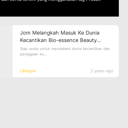
Jom Melangkah Masuk Ke Dunia
Kecantikan Bio-essence Beauty
QuestLand!
Siap sedia untuk mendalami dunia kecantikan dan
penjagaan ku...
Lifestyle
2 years ago