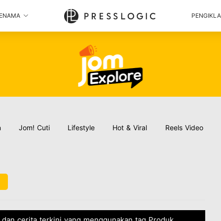
ENAMA
PENGIKL
n
Jom! Cuti
Lifestyle
Hot & Viral
Reels Video
l
a dan cerita terkini yang menggunakan tag Produk