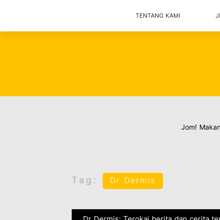
TENTANG KAMI
J
Jom! Maka
Tag:
Dr Dermis
Dr Dermis: Terokai berita dan cerita t