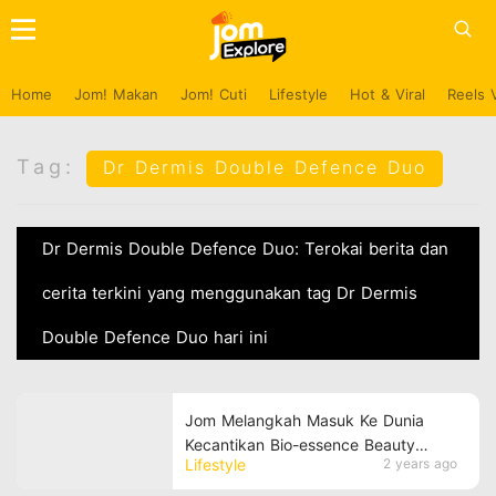
Home
Jom! Makan
Jom! Cuti
Lifestyle
Hot & Viral
Reels 
Tag:
Dr Dermis Double Defence Duo
Dr Dermis Double Defence Duo: Terokai berita dan
cerita terkini yang menggunakan tag Dr Dermis
Double Defence Duo hari ini
Jom Melangkah Masuk Ke Dunia
Kecantikan Bio-essence Beauty
Lifestyle
2 years ago
QuestLand!