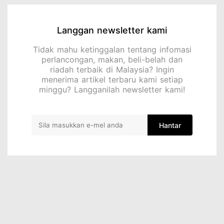
Langgan newsletter kami
Tidak mahu ketinggalan tentang infomasi
perlancongan, makan, beli-belah dan
riadah terbaik di Malaysia? Ingin
menerima artikel terbaru kami setiap
minggu? Langganilah newsletter kami!
Hantar