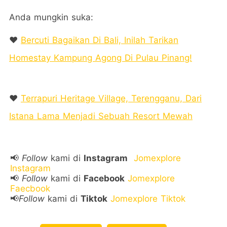
Anda mungkin suka:
❤️
Bercuti Bagaikan Di Bali, Inilah Tarikan
Homestay Kampung Agong Di Pulau Pinang!
❤️
Terrapuri Heritage Village, Terengganu, Dari
Istana Lama Menjadi Sebuah Resort Mewah
📢
Follow
kami di
Instagram
Jomexplore
Instagram
📢
Follow
kami di
Facebook
Jomexplore
Faecbook
📢
Follow
kami di
Tiktok
Jomexplore Tiktok