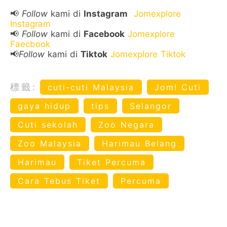
📢
Follow
kami di
Instagram
Jomexplore
Instagram
📢
Follow
kami di
Facebook
Jomexplore
Faecbook
📢
Follow
kami di
Tiktok
Jomexplore Tiktok
標籤:
cuti-cuti Malaysia
Jom! Cuti
gaya hidup
tips
Selangor
Cuti sekolah
Zoo Negara
Zoo Malaysia
Harimau Belang
Harimau
Tiket Percuma
Cara Tebus Tiket
Percuma