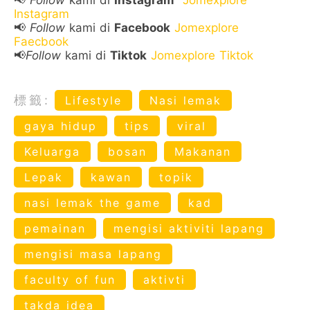
📢
Follow
kami di
Instagram
Jomexplore
Instagram
📢
Follow
kami di
Facebook
Jomexplore
Faecbook
📢
Follow
kami di
Tiktok
Jomexplore Tiktok
標籤:
Lifestyle
Nasi lemak
gaya hidup
tips
viral
Keluarga
bosan
Makanan
Lepak
kawan
topik
nasi lemak the game
kad
pemainan
mengisi aktiviti lapang
mengisi masa lapang
faculty of fun
aktivti
takda idea