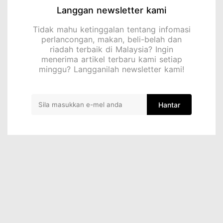
Langgan newsletter kami
Tidak mahu ketinggalan tentang infomasi
perlancongan, makan, beli-belah dan
riadah terbaik di Malaysia? Ingin
menerima artikel terbaru kami setiap
minggu? Langganilah newsletter kami!
Hantar