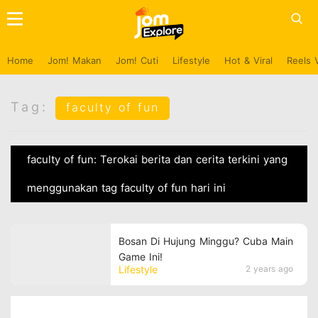
Home
Jom! Makan
Jom! Cuti
Lifestyle
Hot & Viral
Reels 
Tag:
faculty of fun
faculty of fun: Terokai berita dan cerita terkini yang
menggunakan tag faculty of fun hari ini
Bosan Di Hujung Minggu? Cuba Main
Game Ini!
Lifestyle
2 years ago