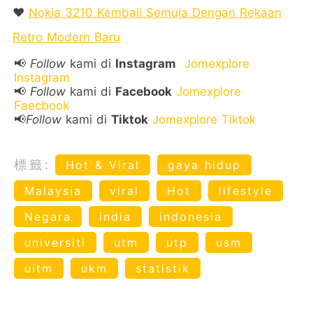
❤️
Nokia 3210 Kembali Semula Dengan Rekaan
Retro Modern Baru
📢
Follow
kami di
Instagram
Jomexplore
Instagram
📢
Follow
kami di
Facebook
Jomexplore
Faecbook
📢
Follow
kami di
Tiktok
Jomexplore Tiktok
標籤:
Hot & Viral
gaya hidup
Malaysia
viral
Hot
lifestyle
Negara
india
indonesia
universiti
utm
utp
usm
uitm
ukm
statistik