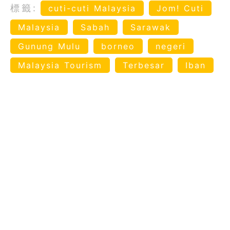
標籤:
cuti-cuti Malaysia
Jom! Cuti
Malaysia
Sabah
Sarawak
Gunung Mulu
borneo
negeri
Malaysia Tourism
Terbesar
Iban