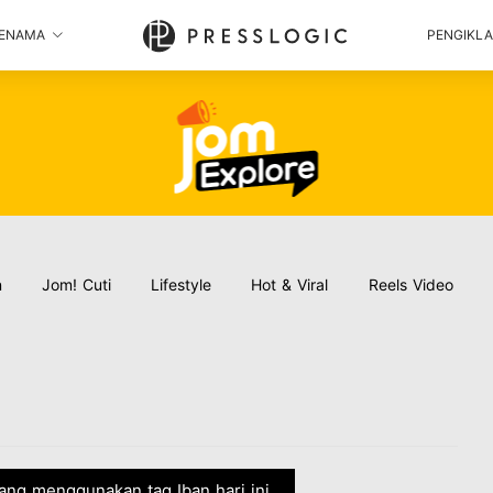
ENAMA
PENGIKL
n
Jom! Cuti
Lifestyle
Hot & Viral
Reels Video
 yang menggunakan tag Iban hari ini