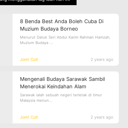
8 Benda Best Anda Boleh Cuba Di
Muzium Budaya Borneo
Menurut Datuk Seri Abdul Karim Rahman Hamzah,
Muzium Budaya ...
Jom! Cuti
2 years ago
Mengenali Budaya Sarawak Sambil
Menerokai Keindahan Alam
Sarawak ialah sebuah negeri terletak di timur
Malaysia menun...
Jom! Cuti
2 years ago