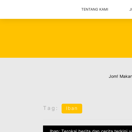
TENTANG KAMI
J
Jom! Maka
Tag:
Iban
Iban: Terokai berita dan cerita terkini