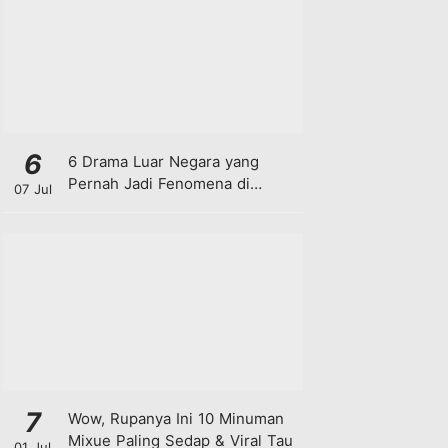
6
6 Drama Luar Negara yang
Pernah Jadi Fenomena di
07 Jul
Malaysia
7
Wow, Rupanya Ini 10 Minuman
Mixue Paling Sedap & Viral Tau
01 Jul