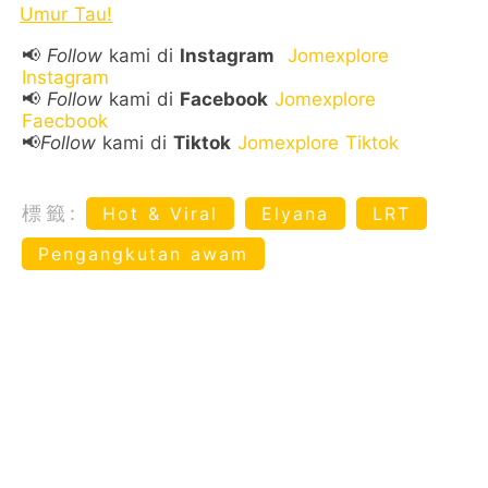
Umur Tau!
📢
Follow
kami di
Instagram
Jomexplore
Instagram
📢
Follow
kami di
Facebook
Jomexplore
Faecbook
📢
Follow
kami di
Tiktok
Jomexplore Tiktok
標籤:
Hot & Viral
Elyana
LRT
Pengangkutan awam