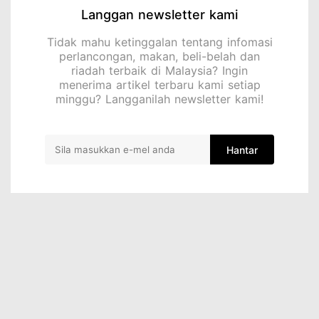
Langgan newsletter kami
Tidak mahu ketinggalan tentang infomasi
perlancongan, makan, beli-belah dan
riadah terbaik di Malaysia? Ingin
menerima artikel terbaru kami setiap
minggu? Langganilah newsletter kami!
Hantar