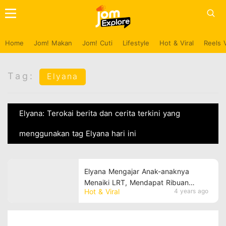
Home
Jom! Makan
Jom! Cuti
Lifestyle
Hot & Viral
Reels 
Tag:
Elyana
Elyana: Terokai berita dan cerita terkini yang
menggunakan tag Elyana hari ini
Elyana Mengajar Anak-anaknya
Menaiki LRT, Mendapat Ribuan
Hot & Viral
4 years ago
Pujian Daripada Netizen