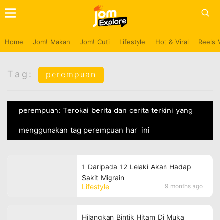
Home
Jom! Makan
Jom! Cuti
Lifestyle
Hot & Viral
Reels 
Tag:
perempuan
perempuan: Terokai berita dan cerita terkini yang
menggunakan tag perempuan hari ini
1 Daripada 12 Lelaki Akan Hadap
Sakit Migrain
Lifestyle
9 months ago
Hilangkan Bintik Hitam Di Muka