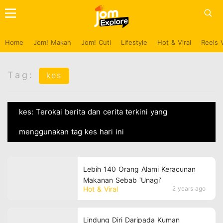
Home
Jom! Makan
Jom! Cuti
Lifestyle
Hot & Viral
Reels 
Tag:
kes
kes: Terokai berita dan cerita terkini yang
menggunakan tag kes hari ini
Lebih 140 Orang Alami Keracunan
Makanan Sebab ‘Unagi’
Hot & Viral
2 years ago
Lindung Diri Daripada Kuman