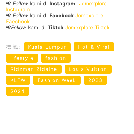
📢
Follow
kami di
Instagram
Jomexplore
Instagram
📢
Follow
kami di
Facebook
Jomexplore
Faecbook
📢
Follow
kami di
Tiktok
Jomexplore Tiktok
標籤:
Kuala Lumpur
Hot & Viral
lifestyle
fashion
Ridzman Zidaine
Louis Vuitton
KLFW
Fashion Week
2023
2024