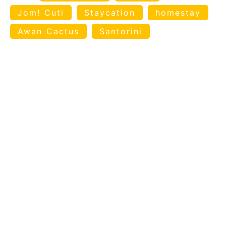
Jom! Cuti
Staycation
homestay
Awan Cactus
Santorini