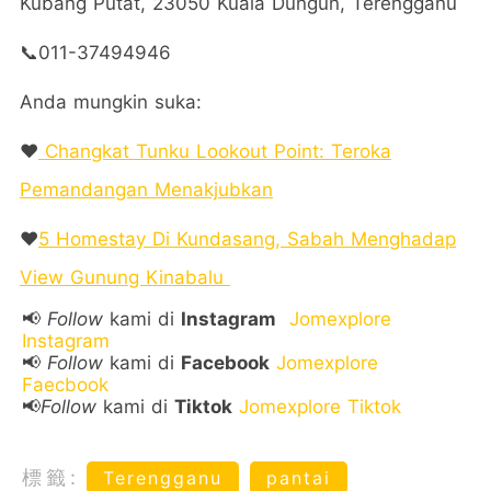
Kubang Putat, 23050 Kuala Dungun, Terengganu
📞011-37494946
Anda mungkin suka:
❤️
Changkat Tunku Lookout Point: Teroka
Pemandangan Menakjubkan
❤️
5 Homestay Di Kundasang, Sabah Menghadap
View Gunung Kinabalu
📢
Follow
kami di
Instagram
Jomexplore
Instagram
📢
Follow
kami di
Facebook
Jomexplore
Faecbook
📢
Follow
kami di
Tiktok
Jomexplore Tiktok
標籤:
Terengganu
pantai