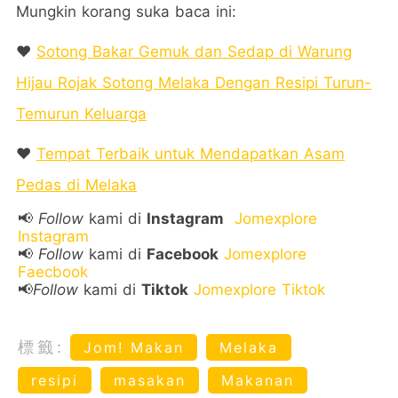
Mungkin korang suka baca ini:
❤️
Sotong Bakar Gemuk dan Sedap di Warung
Hijau Rojak Sotong Melaka Dengan Resipi Turun-
Temurun Keluarga
❤️
Tempat Terbaik untuk Mendapatkan Asam
Pedas di Melaka
📢
Follow
kami di
Instagram
Jomexplore
Instagram
📢
Follow
kami di
Facebook
Jomexplore
Faecbook
📢
Follow
kami di
Tiktok
Jomexplore Tiktok
標籤:
Jom! Makan
Melaka
resipi
masakan
Makanan