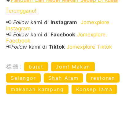
Terengganu!
📢
Follow
kami di
Instagram
Jomexplore
Instagram
📢
Follow
kami di
Facebook
Jomexplore
Faecbook
📢
Follow
kami di
Tiktok
Jomexplore Tiktok
標籤:
bajet
Jom! Makan
Selangor
Shah Alam
restoran
makanan kampung
Konsep lama