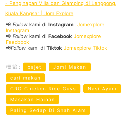
- Penginapan Villa dan Glamping di Lenggong,
Kuala Kangsar | Jom Explore
📢
Follow
kami di
Instagram
Jomexplore
Instagram
📢
Follow
kami di
Facebook
Jomexplore
Faecbook
📢
Follow
kami di
Tiktok
Jomexplore Tiktok
標籤:
bajet
Jom! Makan
cari makan
CRG Chicken Rice Guys
Nasi Ayam
Masakan Hainan
Paling Sedap Di Shah Alam