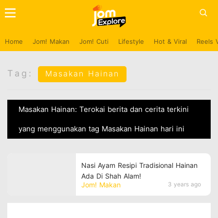
Home
Jom! Makan
Jom! Cuti
Lifestyle
Hot & Viral
Reels 
Tag:
Masakan Hainan
Masakan Hainan: Terokai berita dan cerita terkini
yang menggunakan tag Masakan Hainan hari ini
Nasi Ayam Resipi Tradisional Hainan
Ada Di Shah Alam!
Jom! Makan
3 years ago