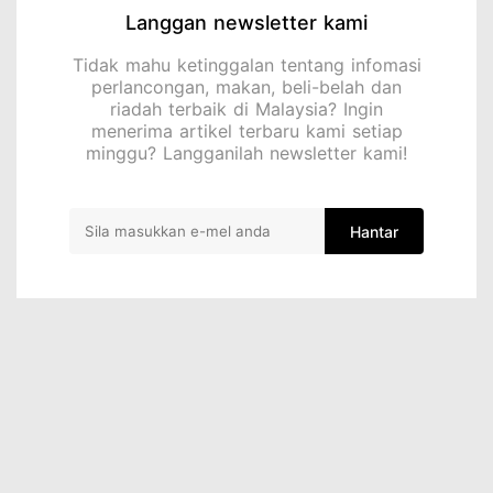
Langgan newsletter kami
Tidak mahu ketinggalan tentang infomasi
perlancongan, makan, beli-belah dan
riadah terbaik di Malaysia? Ingin
menerima artikel terbaru kami setiap
minggu? Langganilah newsletter kami!
Hantar